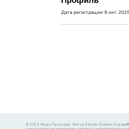
Профиль
Дата регистрации: 8 окт. 2025
© 2026 Маша Русанова. Метод Exhale–Explore–Engage®
сопутствующие материалы являются интеллектуально